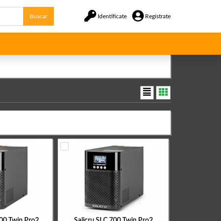
Buscar
Identifícate
Regístrate
000 Twin Pro2
Salicru SLC 700 Twin Pro2