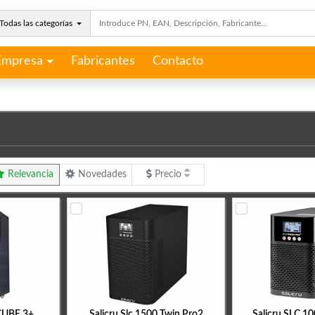
Todas las categorías
Empresa
Fabricantes
Contacto
Relevancia
Novedades
Precio
 CUBE 3+
Salicru Slc 1500 Twin Pro2
Salicru SLC 1