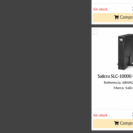
Sin stock
Compr
Salicru SLC-1000
Referencia: 6B4
Marca: Salic
Sin stock
Compr