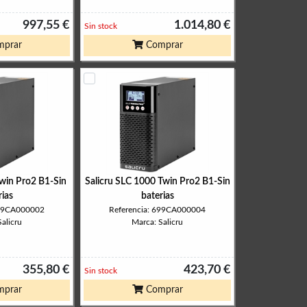
997,55 €
1.014,80 €
Sin stock
prar
Comprar
Twin Pro2 B1-Sin
Salicru SLC 1000 Twin Pro2 B1-Sin
rias
baterias
699CA000002
Referencia: 699CA000004
alicru
Marca: Salicru
355,80 €
423,70 €
Sin stock
prar
Comprar