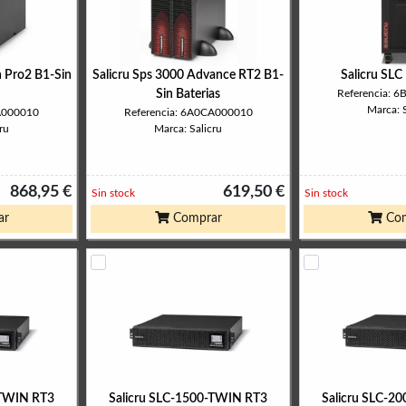
n Pro2 B1-Sin
Salicru Sps 3000 Advance RT2 B1-
Salicru SLC
Sin Baterias
Referencia: 
Marca: S
CA000010
Referencia: 6A0CA000010
ru
Marca: Salicru
868,95 €
619,50 €
Sin stock
Sin stock
ar
Comprar
Com
-TWIN RT3
Salicru SLC-1500-TWIN RT3
Salicru SLC-2