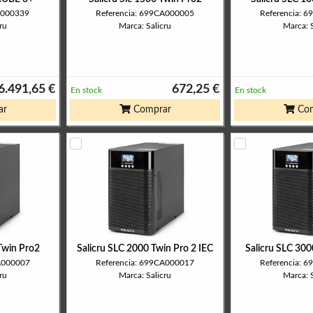
A000339
Referencia: 699CA000005
Referencia: 
ru
Marca: Salicru
Marca: S
6.491,65 €
672,25 €
En stock
En stock
ar
Comprar
Com
Twin Pro2
Salicru SLC 2000 Twin Pro 2 IEC
Salicru SLC 3
CA000007
Referencia: 699CA000017
Referencia: 
ru
Marca: Salicru
Marca: S