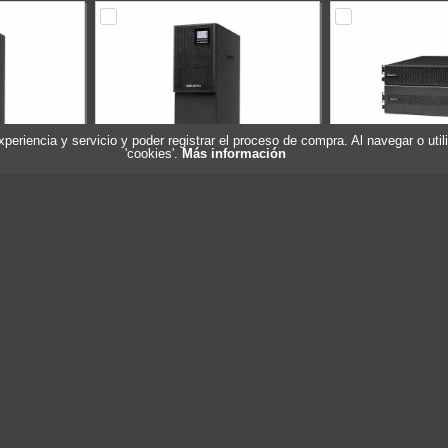
experiencia y servicio y poder registrar el proceso de compra. Al navegar o ut
'cookies'.
Más información
-TWIN PRO3
Salicru SLC-10000-TWIN PRO3
Salicru SLC-50
AB000004
Referencia: 6B5AB000005
sin ba
ru
Marca: Salicru
Referencia: 
Marca: S
2.885,80 €
3.044,40 €
Sin stock
Sin stock
ar
Comprar
Com