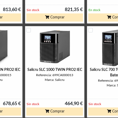
813,60 €
821,35 €
Sin stock
En stock
ar
Comprar
Com
WIN PRO2 IEC
Salicru SLC 1000 TWIN PRO2 IEC
Salicru SLC 700 
CA000015
Referencia: 699CA000013
Bate
ru
Marca: Salicru
Referencia: 
Marca: S
678,65 €
464,90 €
Sin stock
Sin stock
ar
Comprar
Com