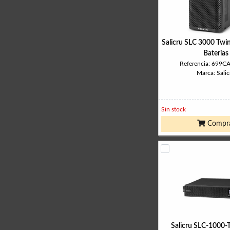
Salicru SLC 3000 Twi
Baterias
Referencia: 699
Marca: Salic
Sin stock
Compr
Salicru SLC-1000