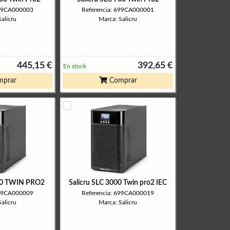
699CA000003
Referencia: 699CA000001
alicru
Marca: Salicru
445,15 €
392,65 €
En stock
prar
Comprar
000 TWIN PRO2
Salicru SLC 3000 Twin pro2 IEC
699CA000009
Referencia: 699CA000019
alicru
Marca: Salicru