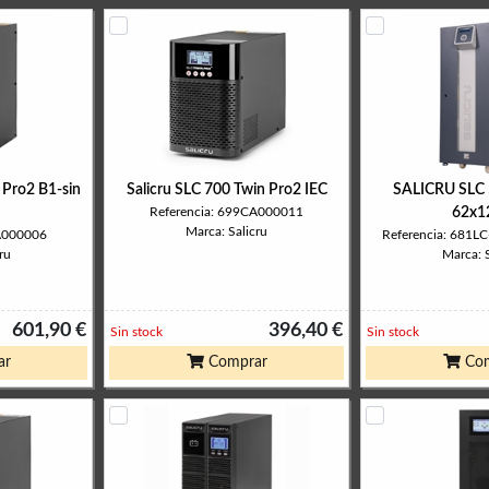
 Pro2 B1-sin
Salicru SLC 700 Twin Pro2 IEC
SALICRU SLC 
Referencia: 699CA000011
62x1
Marca: Salicru
CA000006
Referencia: 681
ru
Marca: S
601,90 €
396,40 €
Sin stock
Sin stock
ar
Comprar
Com