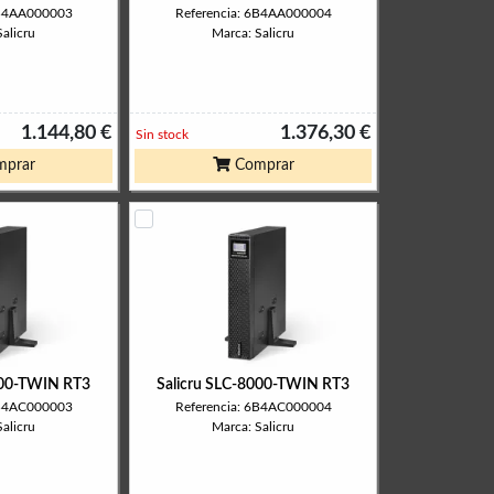
6B4AA000003
Referencia: 6B4AA000004
alicru
Marca: Salicru
1.144,80 €
1.376,30 €
Sin stock
prar
Comprar
000-TWIN RT3
Salicru SLC-8000-TWIN RT3
6B4AC000003
Referencia: 6B4AC000004
alicru
Marca: Salicru