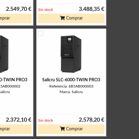
2.549,70 €
3.488,35 €
Sin stock
prar
Comprar
000-TWIN PRO3
Salicru SLC-6000-TWIN PRO3
6B5AB000002
Referencia: 6B5AB000003
alicru
Marca: Salicru
2.372,10 €
2.578,20 €
Sin stock
prar
Comprar