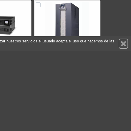
ilizar nuestros servicios el usuario acepta el uso que hacemos de las
00-TWIN RT3 B0
SALICRU SLC 50 CUBE3+ (6`)
terias
(124x7Ah)
6B4AB000002
Referencia: 681LC-01+681BU-502
alicru
Marca: Salicru
1.617,30 €
14.711,45 €
Sin stock
prar
Comprar