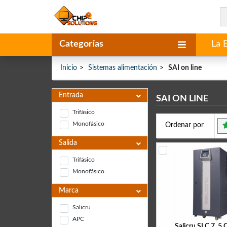
Categorías
La 
Inicio
Sistemas alimentación
SAI on line
Entrada
SAI ON LINE
Trifásico
Monofásico
Ordenar por
Salida
Trifásico
Monofásico
Marca
Salicru
APC
Salicru SLC 7, 5