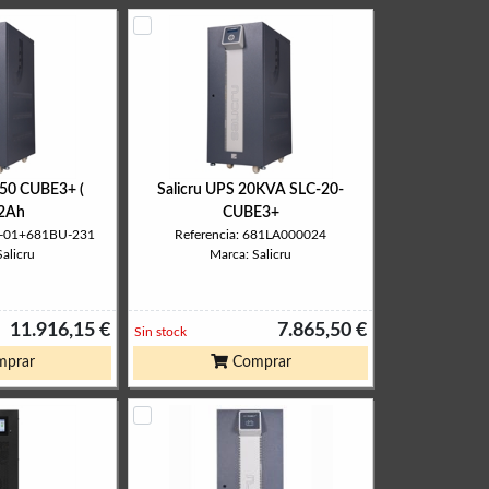
50 CUBE3+ (
Salicru UPS 20KVA SLC-20-
2Ah
CUBE3+
LC-01+681BU-231
Referencia: 681LA000024
alicru
Marca: Salicru
11.916,15 €
7.865,50 €
Sin stock
prar
Comprar