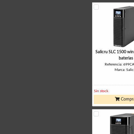
Salicru SLC 1500 win
baterias
Referencia: 699
Marca: Salic
Sin stock
Compr