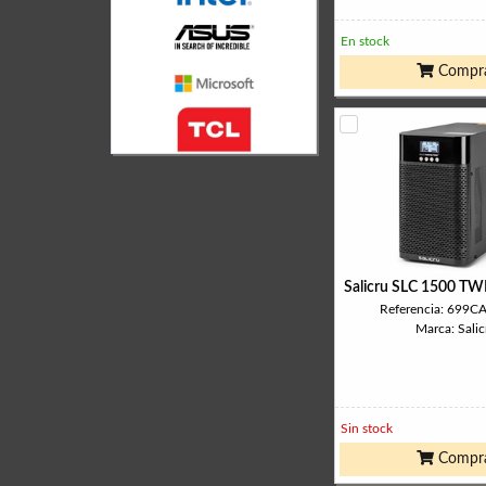
En stock
Compr
Salicru SLC 1500 T
Referencia: 699
Marca: Salic
Sin stock
Compr