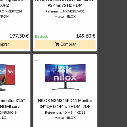
00HZ
IPS 4ms 75 Hz HDMI
XKROMKERTZ24
Referencia: NXM29UW01
 KROM
Marca: NILOX
197,30 €
149,60 €
En stock
prar
Comprar
monitor 31.5"
NILOX NXM344KD11 Monitor
HDMI curv
34" QHD 144hz 2HDMI 2DP
 32MR50C-B
Referencia: NXM344KD11
: LG
Marca: NILOX