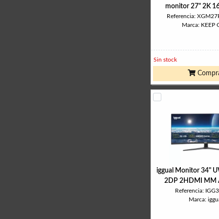
monitor 27" 2K 
Referencia: XGM2
Marca: KEEP
Sin stock
Compr
iggual Monitor 34
2DP 2HDMI MM 
Referencia: IGG
Marca: iggu