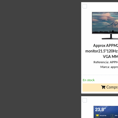
Approx APPM
monitor21.5"120H
VGA M
Referencia: AP
Marca: appr
En stock
Compr