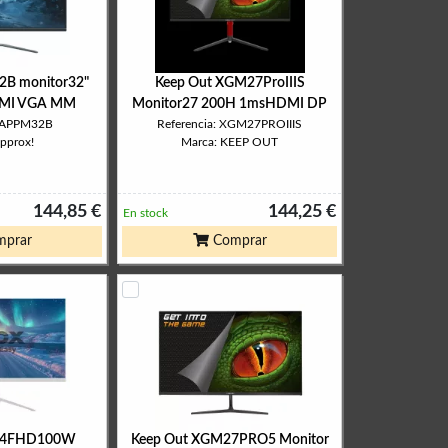
B monitor32"
Keep Out XGM27ProIIIS
DMI VGA MM
Monitor27 200H 1msHDMI DP
: APPM32B
Referencia: XGM27PROIIIS
approx!
Marca: KEEP OUT
144,85 €
144,25 €
En stock
prar
Comprar
24FHD100W
Keep Out XGM27PRO5 Monitor