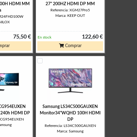
 100H HDMI MM
27" 200HZ HDMI DP MM
a
Referencia: XGM27Pro5
Marca: KEEP OUT
NXM24FHD100W
 NILOX
75,50 €
122,60 €
En stock
prar
Comprar
9CG954EUXEN
Samsung LS34C500GAUXEN
 240h HDMI DP
Monitor34"WQHD 100H HDMI
S49CG954EUXEN
DP
Samsung
Referencia: LS34C500GAUXEN
Marca: Samsung