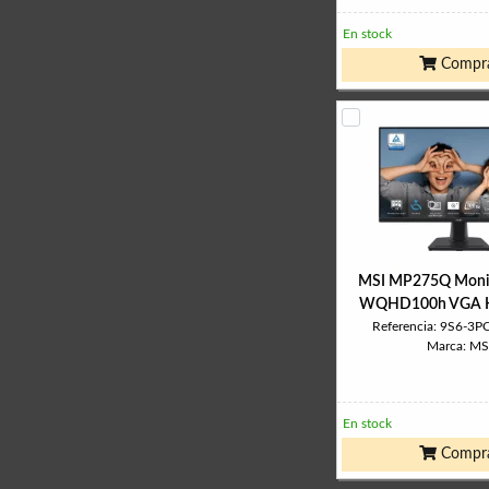
En stock
Compr
MSI MP275Q Monit
WQHD100h VGA 
Referencia: 9S6-3
Marca: MS
En stock
Compr