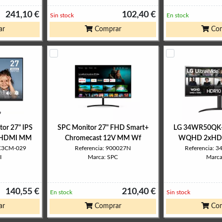
241,10 €
102,40 €
Sin stock
En stock
ar
Comprar
Com
or 27" IPS
SPC Monitor 27" FHD Smart+
LG 34WR50QK-B
HDMI MM
Chromecast 12V MM Wf
WQHD 2xHDM
PC3CM-029
Referencia: 900027N
Referencia:
I
Marca: SPC
Marca
140,55 €
210,40 €
En stock
Sin stock
ar
Comprar
Com