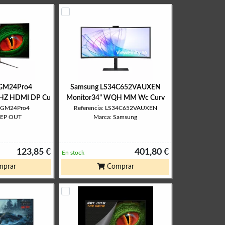
XGM24Pro4
Samsung LS34C652VAUXEN
0HZ HDMI DP Cu
Monitor34" WQH MM Wc Curv
 XGM24Pro4
Referencia: LS34C652VAUXEN
EEP OUT
Marca: Samsung
123,85 €
401,80 €
En stock
prar
Comprar