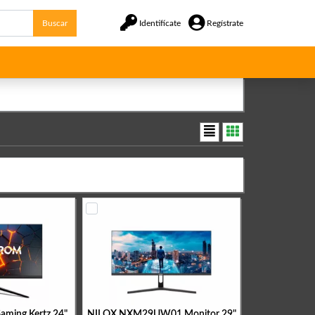
Buscar
Identifícate
Regístrate
ming Kertz 24"
NILOX NXM29UW01 Monitor 29"