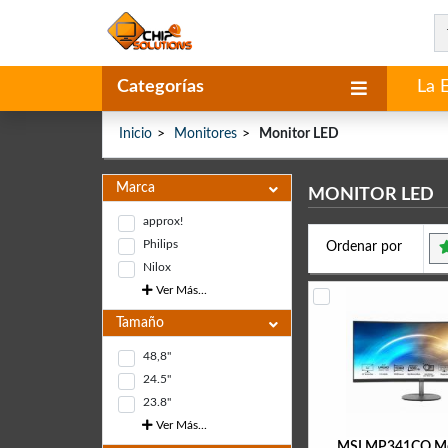
Categorías
La 
Inicio
Monitores
Monitor LED
Marca
MONITOR LED
approx!
Philips
Ordenar por
Nilox
Ver Más...
Tamaño
48,8"
24.5"
23.8"
Ver Más...
MSI MP341CQ Mo