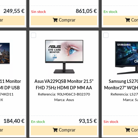
249,55 €
861,05 €
Sin stock
En stock
ar
Comprar
Com
1 Monitor
Asus VA229QSB Monitor 21.5"
Samsung LS2
MI DP USB
FHD 75Hz HDMI DP MM AA
Monitor27" WQH
274KD11
Referencia: 90LM06C3-B02370
Referencia: L
OX
Marca: Asus
Marca: 
184,40 €
93,15 €
En stock
Sin stock
ar
Comprar
Com