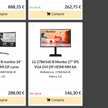
888,35 €
262,75 €
En stock
prar
Comprar
 monitor 34"
LG 27BA560-B Monitor 27" IPS
I DP curvo
VGA DVI DP HDMI MM AA
 34WR50QK-B
Referencia: 27BA560-B
: LG
Marca: LG
288,00 €
146,30 €
Sin stock
prar
Comprar