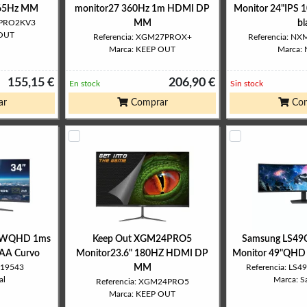
165Hz MM
monitor27 360Hz 1m HDMI DP
Monitor 24"IPS
7PRO2KV3
MM
bl
 OUT
Referencia: XGM27PROX+
Referencia: 
Marca: KEEP OUT
Marca:
155,15 €
206,90 €
En stock
Sin stock
ar
Comprar
Com
" UWQHD 1ms
Keep Out XGM24PRO5
Samsung LS4
AA Curvo
Monitor23.6" 180HZ HDMI DP
Monitor 49"QHD
319543
MM
Referencia: L
al
Marca: 
Referencia: XGM24PRO5
Marca: KEEP OUT