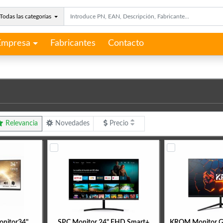
Todas las categorías
Empresa
Fabricantes
Contacto
Relevancia
Novedades
Precio
nitor34"
SPC Monitor 24" FHD Smart+
KROM Monitor Ga