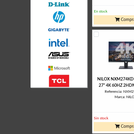
En stock
Compr
NILOX NXM274KD1
27" 4K 60HZ 2HD
Referencia: NXM
Marca: NIL
Sin stock
Compr