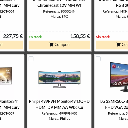
 MM curv
Chromecast 12V MM Wf
RGB 2
PB2CT-004
Referencia: 900024N
Referencia: N
I
Marca: SPC
Marca:
227,75 €
158,55 €
En stock
Sin stock
ar
Comprar
Com
onitor34"
Philips 499P9H Monitor49"DQHD
LG 32MR50C-B 
 MM curv
HDMI DP MM AA Wbc Cu
FHD VGA 2x
PB2CT-009
Referencia: 499P9H/00
Referencia:
I
Marca: Philips
Marca