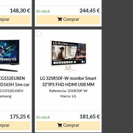
148,30 €
244,45 €
En stock
prar
Comprar
7CG552EUXEN
LG 32SR50F-W monitor Smart
D165H 1ms cur
32"IPS FHD HDMI USB MM
S27CG552EUXEN
Referencia: 32SR50F-W
Samsung
Marca: LG
175,25 €
181,65 €
En stock
prar
Comprar