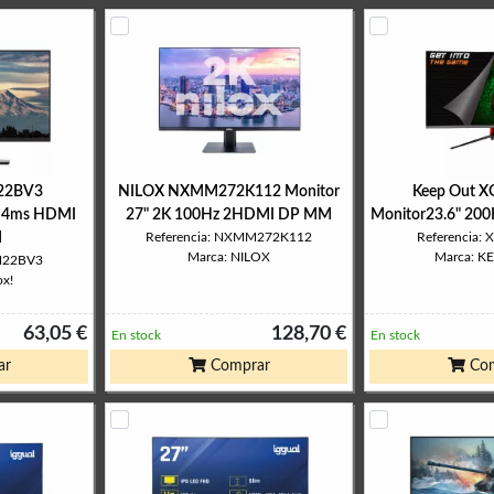
22BV3
NILOX NXMM272K112 Monitor
Keep Out 
z 4ms HDMI
27" 2K 100Hz 2HDMI DP MM
Monitor23.6" 20
M
Referencia: NXMM272K112
Referencia:
Marca: NILOX
Marca: K
PM22BV3
ox!
63,05 €
128,70 €
En stock
En stock
ar
Comprar
Com