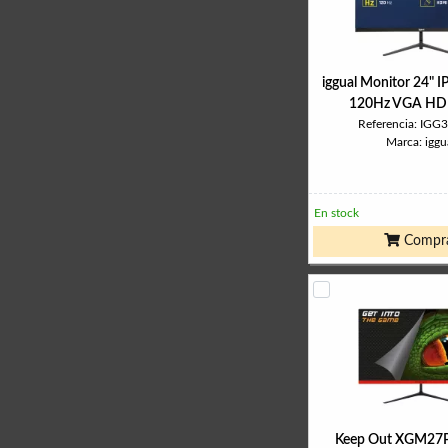
iggual Monitor 24" 
120Hz VGA HDM
Referencia: IGG
Marca: iggu
En stock
Compr
Keep Out XGM2