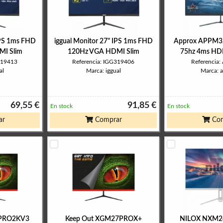
IPS 1ms FHD
iggual Monitor 27" IPS 1ms FHD
Approx APPM32
I Slim
120Hz VGA HDMI Slim
75hz 4ms H
319413
Referencia: IGG319406
Referencia
al
Marca: iggual
Marca: 
69,55 €
91,85 €
En stock
En stock
ar
Comprar
Com
7PRO2KV3
Keep Out XGM27PROX+
NILOX NXM